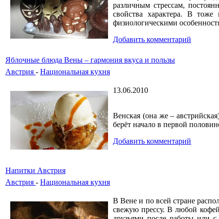
различным стрессам, постоян
свойства характера. В тоже
физиологическими особенностям
Добавить комментарий
Яблочные блюда Вены – гармония вкуса и пользы
Австрия
-
Национальная кухня
13.06.2010
Венская (она же – австрийская
берёт начало в первой половин
Добавить комментарий
Напитки Австрия
Австрия
-
Национальная кухня
В Вене и по всей стране распо
свежую прессу. В любой кофей
друзьями после работы или с