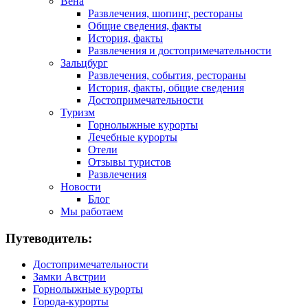
Вена
Развлечения, шопинг, рестораны
Общие сведения, факты
История, факты
Развлечения и достопримечательности
Зальцбург
Развлечения, события, рестораны
История, факты, общие сведения
Достопримечательности
Туризм
Горнолыжные курорты
Лечебные курорты
Отели
Отзывы туристов
Развлечения
Новости
Блог
Мы работаем
Путеводитель:
Достопримечательности
Замки Австрии
Горнолыжные курорты
Города-курорты