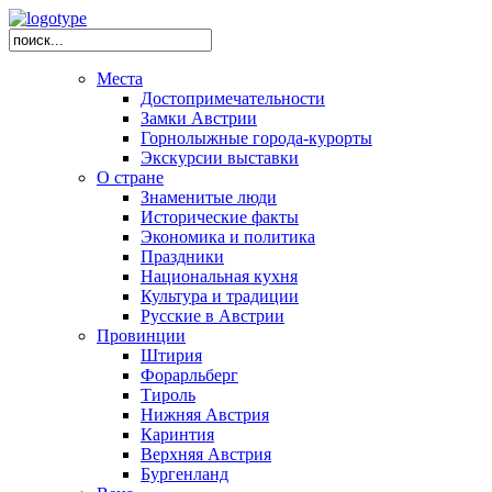
Места
Достопримечательности
Замки Австрии
Горнолыжные города-курорты
Экскурсии выставки
О стране
Знаменитые люди
Исторические факты
Экономика и политика
Праздники
Национальная кухня
Культура и традиции
Русские в Австрии
Провинции
Штирия
Форарльберг
Тироль
Нижняя Австрия
Каринтия
Верхняя Австрия
Бургенланд