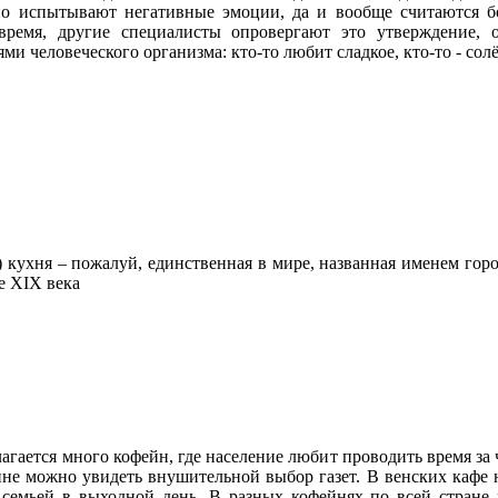
но испытывают негативные эмоции, да и вообще считаются б
 время, другие специалисты опровергают это утверждение,
и человеческого организма: кто-то любит сладкое, кто-то - солё
) кухня – пожалуй, единственная в мире, названная именем город
е XIX века
лагается много кофейн, где население любит проводить время з
не можно увидеть внушительной выбор газет. В венских кафе 
 семьей в выходной день. В разных кофейнях по всей стране