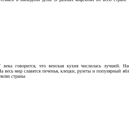
века говорится, что венская кухня числилась лучшей. На
 весь мир славятся печенья, клецки, рулеты и популярный яб
емлях страны