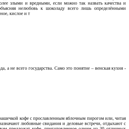
олее злыми и вредными, если можно так назвать качества и
 объясняя нелюбовь к шоколаду всего лишь определёнными
ное, кислое и т
а, а не всего государства. Само это понятие – венская кухня -
а чашечкой кофе с прославленным яблочным пирогом или, читая
назначают любовные свидания и деловые встречи, отдыхают с
 вам предложат кофе, приготовленное одним из 30 отличных