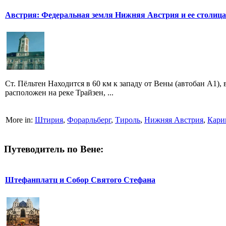
Австрия: Федеральная земля Нижняя Австрия и ее столица
Ст. Пёльтен Находится в 60 км к западу от Вены (автобан А1),
расположен на реке Трайзен, ...
More in:
Штирия
,
Форарльберг
,
Тироль
,
Нижняя Австрия
,
Кари
Путеводитель по Вене:
Штефанплатц и Собор Святого Стефана