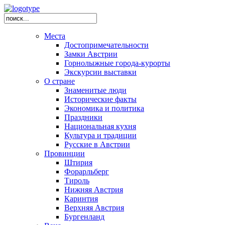
Места
Достопримечательности
Замки Австрии
Горнолыжные города-курорты
Экскурсии выставки
О стране
Знаменитые люди
Исторические факты
Экономика и политика
Праздники
Национальная кухня
Культура и традиции
Русские в Австрии
Провинции
Штирия
Форарльберг
Тироль
Нижняя Австрия
Каринтия
Верхняя Австрия
Бургенланд