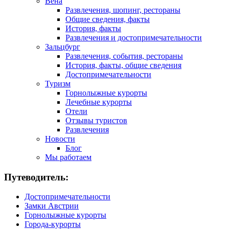
Вена
Развлечения, шопинг, рестораны
Общие сведения, факты
История, факты
Развлечения и достопримечательности
Зальцбург
Развлечения, события, рестораны
История, факты, общие сведения
Достопримечательности
Туризм
Горнолыжные курорты
Лечебные курорты
Отели
Отзывы туристов
Развлечения
Новости
Блог
Мы работаем
Путеводитель:
Достопримечательности
Замки Австрии
Горнолыжные курорты
Города-курорты