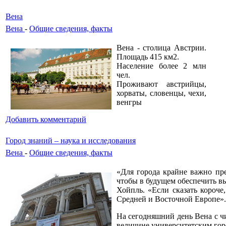
Вена
Вена
-
Общие сведения, факты
Вена - столица Австрии.
Площадь 415 км2.
Население более 2 млн
чел.
Проживают австрийцы,
хорваты, словенцы, чехи,
венгры
Добавить комментарий
Город знаний – наука и исследования
Вена
-
Общие сведения, факты
«Для города крайне важно пре
чтобы в будущем обеспечить в
Хойпль. «Если сказать короче
Средней и Восточной Европе».
На сегодняшний день Вена с чи
величине университетским гор