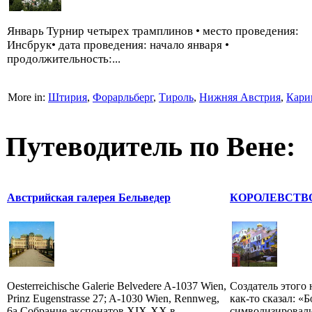
Январь Турнир четырех трамплинов • место проведения:
Инсбрук• дата проведения: начало января •
продолжительность:...
More in:
Штирия
,
Форарльберг
,
Тироль
,
Нижняя Австрия
,
Кари
Путеводитель по Вене:
Австрийская галерея Бельведер
КОРОЛЕВСТВ
Oesterreichische Galerie Belvedere A-1037 Wien,
Создатель этого 
Prinz Eugenstrasse 27; A-1030 Wien, Rennweg,
как-то сказал: «Б
6a Собрание экспонатов XIX-XX в -
символизировали