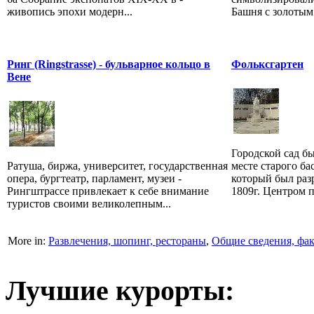
живопись эпохи модерн...
Башня с золотым 
Ринг (Ringstrasse) - бульварное кольцо в
Фольксгартен
Вене
Городской сад бы
Ратуша, биржа, университет, государственная
месте старого ба
опера, бургтеатр, парламент, музеи -
который был раз
Рингштрассе привлекает к себе внимание
1809г. Центром п
туристов своими великолепным...
More in:
Развлечения, шопинг, рестораны
,
Общие сведения, фа
Лучшие курорты: