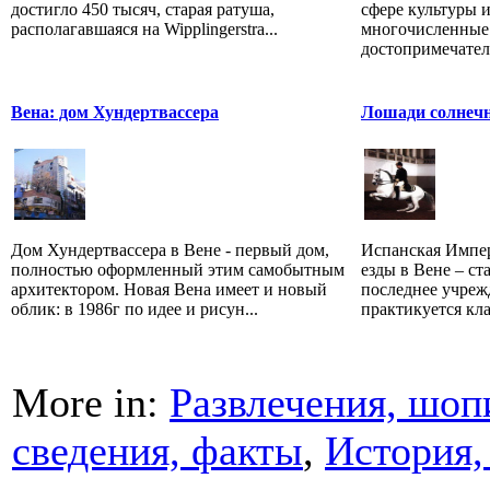
достигло 450 тысяч, старая ратуша,
сфере культуры и
располагавшаяся на Wipplingerstra...
многочисленные
достопримечатель
Вена: дом Хундертвассера
Лошади солнеч
Дом Хундертвассера в Вене - первый дом,
Испанская Импер
полностью оформленный этим самобытным
езды в Вене – ст
архитектором. Новая Вена имеет и новый
последнее учреж
облик: в 1986г по идее и рисун...
практикуется кла
More in:
Развлечения, шоп
сведения, факты
,
История,