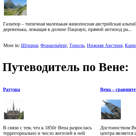
Гальтюр – типичная маленькая живописная австрийская альпи
деревенька, лежащая в долине Пацнаун, прямой антипод ра...
More in:
Штирия
,
Форарльберг
,
Тироль
,
Нижняя Австрия
,
Кари
Путеводитель по Вене:
Ратуша
Вена – сравнит
В связи с тем, что к 1850г Вена разрослась
Достоинством Ве
территориально и число жителей в ней
центра является