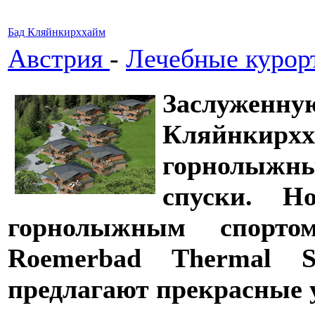
Бад Кляйнкирххайм
Австрия
-
Лечебные курор
Заслуженну
Кляйнкирхх
горнолыжны
спуски. Н
горнолыжным спорто
Roemerbad Thermal S
предлагают прекрасные у