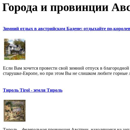
Города и провинции Ав
Зимний отдых в австрийском Бадене: отдыхайте по-короле
Если Вам хочется провести свой зимний отпуск в благородной
старушке-Европе, но при этом Вы не слишком любите горные л
Тироль Tirol - земля Тироль
Тироль – федеральная провинция Австрии, находящаяся на зап