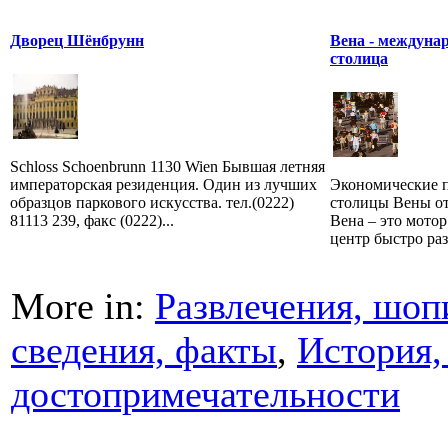
Дворец Шёнбрунн
Вена - междуна
столица
Schloss Schoenbrunn 1130 Wien Бывшая летняя
императорская резиденция. Один из лучших
Экономические п
образцов паркового искусства. тел.(0222)
столицы Вены от
81113 239, факс (0222)...
Вена – это мото
центр быстро раз
More in:
Развлечения, шоп
сведения, факты
,
История,
достопримечательности