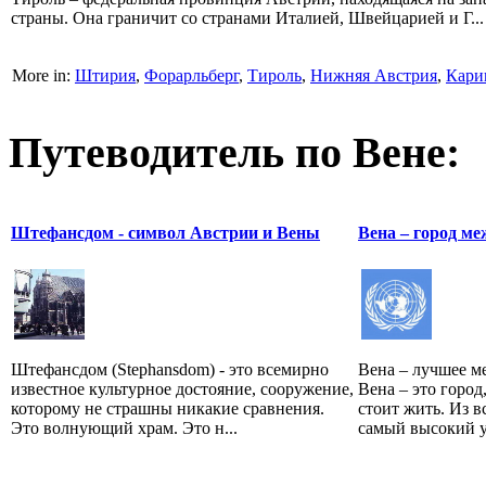
страны. Она граничит со странами Италией, Швейцарией и Г...
More in:
Штирия
,
Форарльберг
,
Тироль
,
Нижняя Австрия
,
Кари
Путеводитель по Вене:
Штефансдом - символ Австрии и Вены
Вена – город м
Штефансдом (Stephansdom) - это всемирно
Вена – лучшее м
известное культурное достояние, сооружение,
Вена – это город
которому не страшны никакие сравнения.
стоит жить. Из в
Это волнующий храм. Это н...
самый высокий у