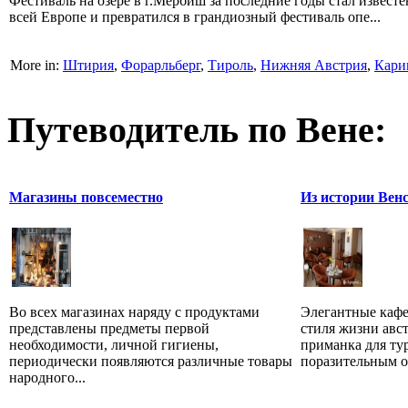
Фестиваль на озере в г.Мёрбиш за последние годы стал известе
всей Европе и превратился в грандиозный фестиваль опе...
More in:
Штирия
,
Форарльберг
,
Тироль
,
Нижняя Австрия
,
Кари
Путеводитель по Вене:
Магазины повсеместно
Из истории Вен
Во всех магазинах наряду с продуктами
Элегантные кафе
представлены предметы первой
стиля жизни авс
необходимости, личной гигиены,
приманка для ту
периодически появляются различные товары
поразительным о
народного...