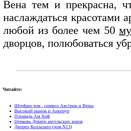
Вена тем и прекрасна, ч
наслаждаться красотами а
любой из более чем 50
му
дворцов, полюбоваться уб
Читайте:
Штефансдом - символ Австрии и Вены
Высокий рынок и Анкерур
Площадь Ам Хоф
Церковь Девяти ангельских хоров
Дворец Коллальто (дом N13)