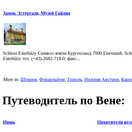
Замок Эстергази, Музей Гайдна
Schloss Esterházy Символ земли Бургенланд 7000 Eisenstadt, Sch
Esterházy тел. (+43)-2682-719-0; факс...
More in:
Штирия
,
Форарльберг
,
Тироль
,
Нижняя Австрия
,
Кари
Путеводитель по Вене:
Июнь
Похитители вел