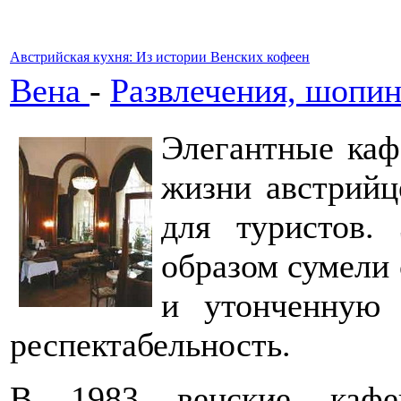
Австрийская кухня: Из истории Венских кофеен
Вена
-
Развлечения, шопин
Элегантные каф
жизни австрийц
для туристов.
образом сумели
и утонченную 
респектабельность.
В 1983 венские кафей