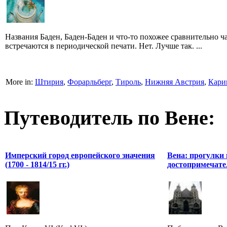
Названия Баден, Баден-Баден и что-то похожее сравнительно ч
встречаются в периодической печати. Нет. Лучше так. ...
More in:
Штирия
,
Форарльберг
,
Тироль
,
Нижняя Австрия
,
Кари
Путеводитель по Вене:
Имперский город европейского значения
Вена: прогулки 
(1700 - 1814/15 гг.)
достопримечате