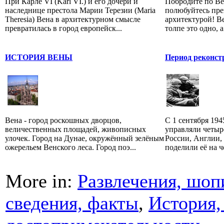
При Карле VI (Karl VI.) и его дочери и
Побродите по Ве
наследнице престола Марии Терезии (Maria
полюбуйтесь пре
Theresia) Вена в архитектурном смысле
архитектурой! Ве
превратилась в город европейск...
толпе это одно, 
ИСТОРИЯ ВЕНЫ
Период реконстру
Вена - город роскошных дворцов,
С 1 сентября 194
величественных площадей, живописных
управляли четыр
улочек. Город на Дунае, окружённый зелёным
России, Англии
ожерельем Венского леса. Город поэ...
поделили её на ч
More in:
Развлечения, шоп
сведения, факты
,
История,