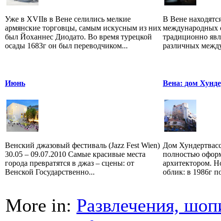
Уже в XVIIв в Вене селились мелкие
В Вене находятс
армянские торговцы, самым искусным из них
международных 
был Йоханнес Диодато. Во время турецкой
традиционно явл
осады 1683г он был переводчиком...
различных между
Июнь
Вена: дом Хунд
Венский джазовый фестиваль (Jazz Fest Wien)
Дом Хундертвасс
30.05 – 09.07.2010 Самые красивые места
полностью офор
города превратятся в джаз – сцены: от
архитектором. Н
Венской Государственно...
облик: в 1986г по
More in:
Развлечения, шоп