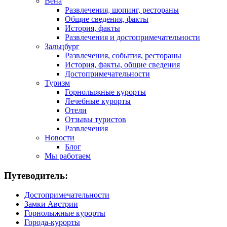
Вена
Развлечения, шопинг, рестораны
Общие сведения, факты
История, факты
Развлечения и достопримечательности
Зальцбург
Развлечения, события, рестораны
История, факты, общие сведения
Достопримечательности
Туризм
Горнолыжные курорты
Лечебные курорты
Отели
Отзывы туристов
Развлечения
Новости
Блог
Мы работаем
Путеводитель:
Достопримечательности
Замки Австрии
Горнолыжные курорты
Города-курорты