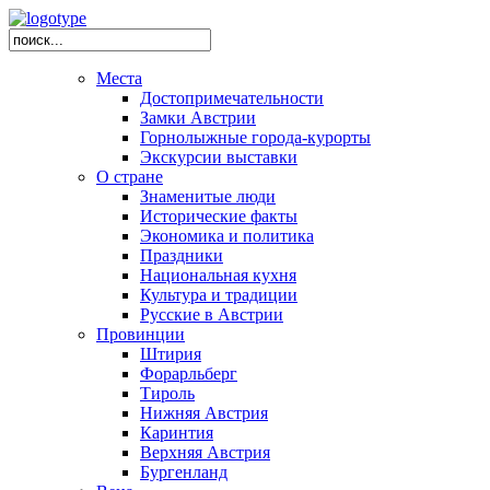
Места
Достопримечательности
Замки Австрии
Горнолыжные города-курорты
Экскурсии выставки
О стране
Знаменитые люди
Исторические факты
Экономика и политика
Праздники
Национальная кухня
Культура и традиции
Русские в Австрии
Провинции
Штирия
Форарльберг
Тироль
Нижняя Австрия
Каринтия
Верхняя Австрия
Бургенланд