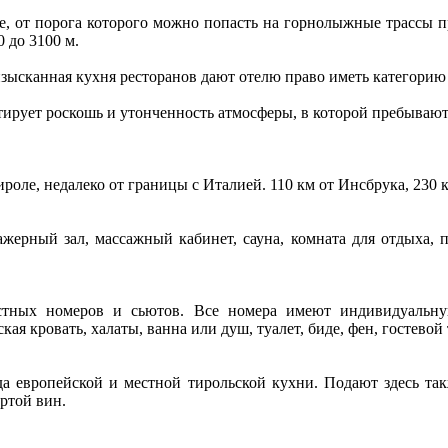
еле, от порога которого можно попасть на горнолыжные трасс
 до 3100 м.
зысканная кухня ресторанов дают отелю право иметь категорию 
нтирует роскошь и утонченность атмосферы, в которой пребывают
роле, недалеко от границы с Италией. 110 км от Инсбрука, 230
енажерный зал, массажный кабинет, сауна, комната для отдыха
стных номеров и сьютов. Все номера имеют индивидуальну
я кровать, халаты, ванна или душ, туалет, биде, фен, гостевой 
да европейской и местной тирольской кухни. Подают здесь та
ртой вин.