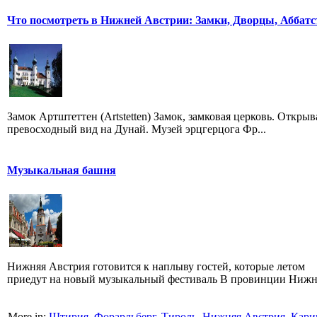
Что посмотреть в Нижней Австрии: Замки, Дворцы, Аббатс
Замок Артштеттен (Artstetten) Замок, замковая церковь. Открыв
превосходный вид на Дунай. Музей эрцгерцога Фр...
Музыкальная башня
Нижняя Австрия готовится к наплыву гостей, которые летом
приедут на новый музыкальный фестиваль В провинции Нижня
More in:
Штирия
,
Форарльберг
,
Тироль
,
Нижняя Австрия
,
Кари