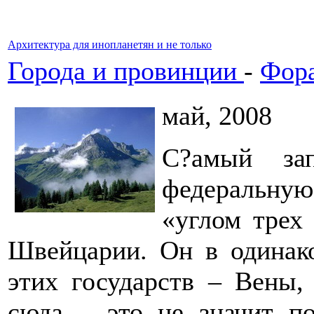
Архитектура для инопланетян и не только
Города и провинции
-
Фора
май, 2008
С?амый зап
федеральную
«углом трех
Швейцарии. Он в одинако
этих государств – Вены,
сюда – это не значит по