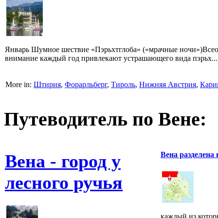
Январь Шумное шествие «Пэрьхтглоба» («мрачные ночи»)Все
внимание каждый год привлекают устрашающего вида пэрьх...
More in:
Штирия
,
Форарльберг
,
Тироль
,
Нижняя Австрия
,
Кари
Путеводитель по Вене:
Вена разделена 
Вена - город у
лесного ручья
каждый из котор