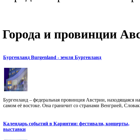
Города и провинции Ав
Бургенланд Burgenland - земля Бургенланд
Бургенланд – федеральная провинция Австрии, находящаяся н
самом её востоке. Она граничит со странами Венгрией, Словак.
Календарь событий в Каринтии: фестивали, концерты,
выставки