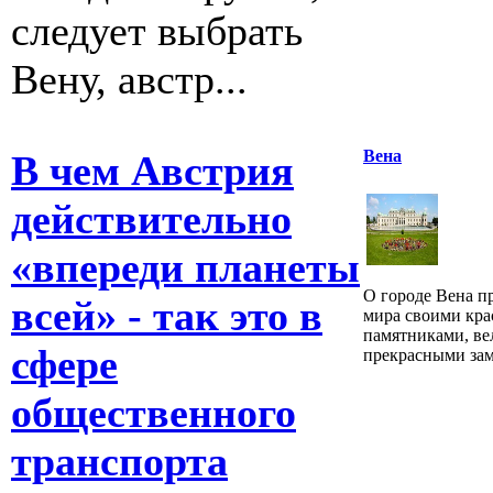
следует выбрать
Вену, австр...
Вена
В чем Австрия
действительно
«впереди планеты
О городе Вена пр
всей» - так это в
мира своими кр
памятниками, ве
сфере
прекрасными зам
общественного
транспорта